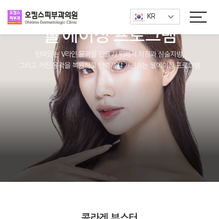
/*GTranslate*/
오킴스피부과
KR
웰 에이징 프로그램
탄력있는 V라인 윤곽을 만들기 위해서 처짐과 심술지방,
그리고 꺼진 윤곽을 복원하고 탄력까지 개선하는 웰에이징 프로그램
콜라겐 부스터